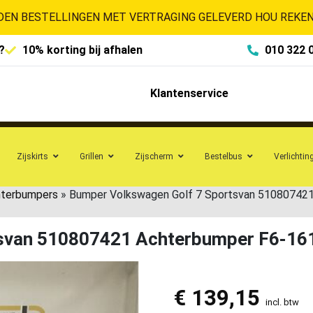
EN BESTELLINGEN MET VERTRAGING GELEVERD HOU REKENI
?
10% korting bij afhalen
010 322 
Klantenservice
Zijskirts
Grillen
Zijscherm
Bestelbus
Verlichtin
hterbumpers
»
Bumper Volkswagen Golf 7 Sportsvan 51080742
tsvan 510807421 Achterbumper F6-16
€
139,15
incl. btw