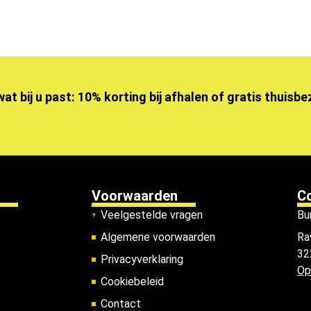
wat bij u past: 10% korting bij afhalen of gratis thuisb
Voorwaarden
C
Veelgestelde vragen
Bu
Algemene voorwaarden
Ra
32
Privacyverklaring
Op
Cookiebeleid
Contact