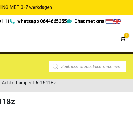
NG MET 3-7 werkdagen
01 11
whatsapp 0644665355
Chat met ons!
0
Wi
g
1 Achterbumper F6-16118z
118z