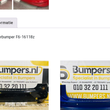
ormatie
erbumper F6-16118z