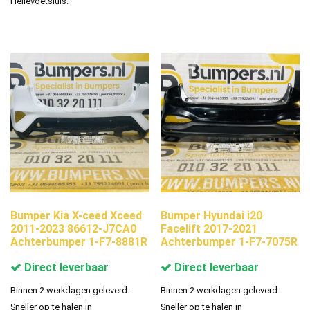
Hellevoetsluis.
Bumper Kia X-ceed Xceed
Bumper Hyundai i20
2011-2023 86612-J7CA0
Facelift 2017-2021
Achterbumper 1-F7-8881R
Achterbumper 1-F7-7075R
Direct leverbaar
Direct leverbaar
Binnen 2 werkdagen geleverd.
Binnen 2 werkdagen geleverd.
Sneller op te halen in
Sneller op te halen in