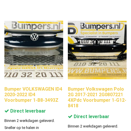
Bumper VOLKSWAGEN ID4
Bumper Volkswagen Polo
2020-2022 ID4
2G 2017-2021 2G0807221
Voorbumper 1-B8-3493Z
4XPdc Voorbumper 1-G12-
8418
Direct leverbaar
Direct leverbaar
Binnen 2 werkdagen geleverd.
Binnen 2 werkdagen geleverd.
Sneller op te halen in