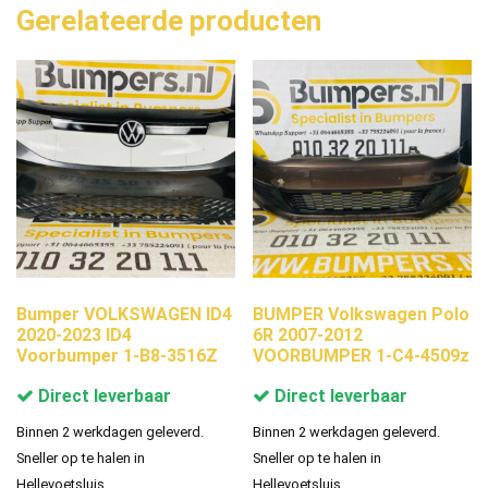
Gerelateerde producten
Bumper VOLKSWAGEN ID4
BUMPER Volkswagen Polo
2020-2023 ID4
6R 2007-2012
Voorbumper 1-B8-3516Z
VOORBUMPER 1-C4-4509z
Direct leverbaar
Direct leverbaar
Binnen 2 werkdagen geleverd.
Binnen 2 werkdagen geleverd.
Sneller op te halen in
Sneller op te halen in
Hellevoetsluis.
Hellevoetsluis.