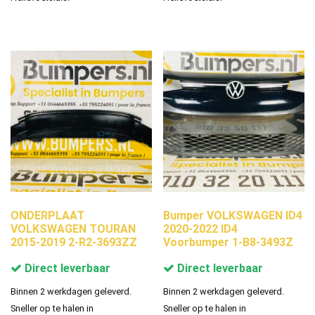
ONDERPLAAT
Bumper VOLKSWAGEN ID4
VOLKSWAGEN TOURAN
2020-2022 ID4
2015-2019 2-R2-3693ZZ
Voorbumper 1-B8-3493Z
Direct leverbaar
Direct leverbaar
Binnen 2 werkdagen geleverd.
Binnen 2 werkdagen geleverd.
Sneller op te halen in
Sneller op te halen in