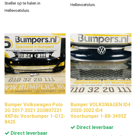
Sneller op te halen in
Hellevoetsluis.
Hellevoetsluis.
Bumper Volkswagen Polo
Bumper VOLKSWAGEN ID4
2G 2017-2021 2G0807221
2020-2022 ID4
4XPdc Voorbumper 1-G12-
Voorbumper 1-B8-3493Z
8425
Direct leverbaar
Direct leverbaar