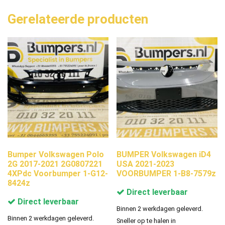
Gerelateerde producten
Bumper Volkswagen Polo
BUMPER Volkswagen iD4
2G 2017-2021 2G0807221
USA 2021-2023
4XPdc Voorbumper 1-G12-
VOORBUMPER 1-B8-7579z
8424z
Direct leverbaar
Direct leverbaar
Binnen 2 werkdagen geleverd.
Binnen 2 werkdagen geleverd.
Sneller op te halen in