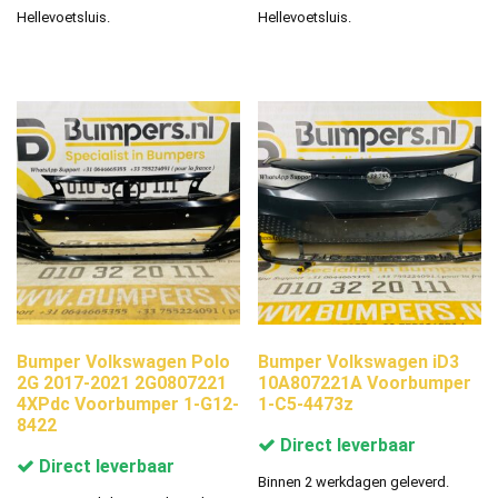
Hellevoetsluis.
Hellevoetsluis.
Bumper Volkswagen Polo
Bumper Volkswagen iD3
2G 2017-2021 2G0807221
10A807221A Voorbumper
4XPdc Voorbumper 1-G12-
1-C5-4473z
8422
Direct leverbaar
Direct leverbaar
Binnen 2 werkdagen geleverd.