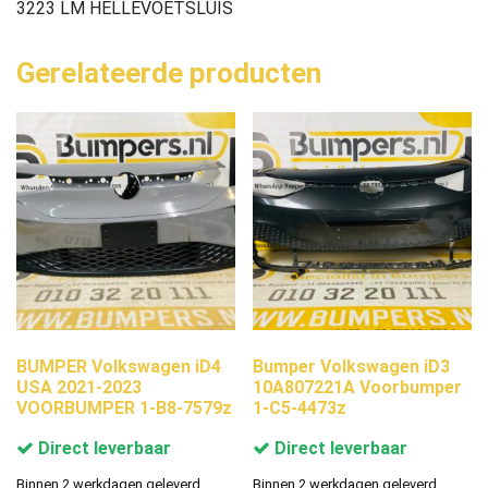
3223 LM HELLEVOETSLUIS
Gerelateerde producten
BUMPER Volkswagen iD4
Bumper Volkswagen iD3
USA 2021-2023
10A807221A Voorbumper
VOORBUMPER 1-B8-7579z
1-C5-4473z
Direct leverbaar
Direct leverbaar
Binnen 2 werkdagen geleverd.
Binnen 2 werkdagen geleverd.