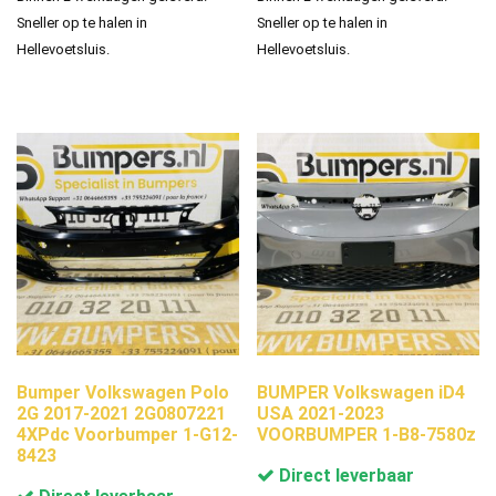
Sneller op te halen in
Sneller op te halen in
Hellevoetsluis.
Hellevoetsluis.
Bumper Volkswagen Polo
BUMPER Volkswagen iD4
2G 2017-2021 2G0807221
USA 2021-2023
4XPdc Voorbumper 1-G12-
VOORBUMPER 1-B8-7580z
8423
Direct leverbaar