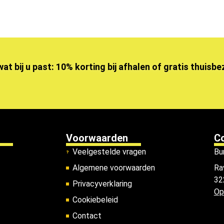
wat bij u past: 10% korting bij afhalen of gratis thuisb
Voorwaarden
C
Veelgestelde vragen
Bu
Algemene voorwaarden
Ra
32
Privacyverklaring
Op
Cookiebeleid
Contact