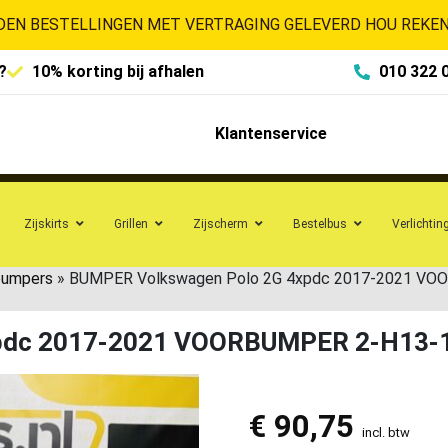
EN BESTELLINGEN MET VERTRAGING GELEVERD HOU REKENI
?
10% korting bij afhalen
010 322 
Klantenservice
Zijskirts
Grillen
Zijscherm
Bestelbus
Verlichtin
bumpers
»
BUMPER Volkswagen Polo 2G 4xpdc 2017-2021 V
xpdc 2017-2021 VOORBUMPER 2-H13-
€
90,75
incl. btw