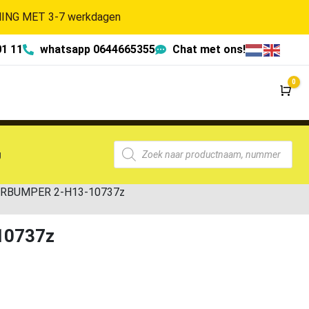
NG MET 3-7 werkdagen
01 11
whatsapp 0644665355
Chat met ons!
0
Wi
g
OORBUMPER 2-H13-10737z
10737z