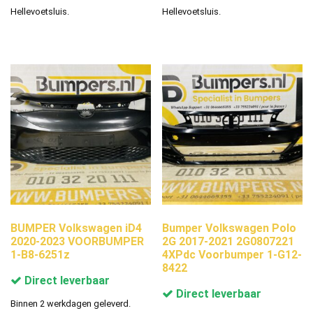
Hellevoetsluis.
Hellevoetsluis.
BUMPER Volkswagen iD4
Bumper Volkswagen Polo
2020-2023 VOORBUMPER
2G 2017-2021 2G0807221
1-B8-6251z
4XPdc Voorbumper 1-G12-
8422
Direct leverbaar
Direct leverbaar
Binnen 2 werkdagen geleverd.