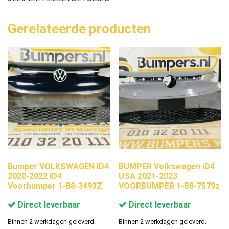
Gerelateerde producten
Bumper VOLKSWAGEN ID4
BUMPER Volkswagen iD4
2020-2022 ID4
USA 2021-2023
Voorbumper 1-B8-3493Z
VOORBUMPER 1-B8-7579z
Direct leverbaar
Direct leverbaar
Binnen 2 werkdagen geleverd.
Binnen 2 werkdagen geleverd.