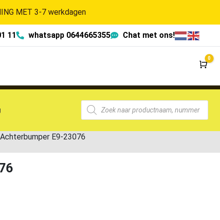
NG MET 3-7 werkdagen
01 11
whatsapp 0644665355
Chat met ons!
0
Wi
g
 Achterbumper E9-23076
76