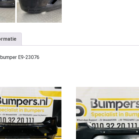
ormatie
rbumper E9-23076