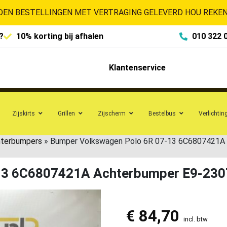
EN BESTELLINGEN MET VERTRAGING GELEVERD HOU REKENI
?
10% korting bij afhalen
010 322 
Klantenservice
Zijskirts
Grillen
Zijscherm
Bestelbus
Verlichtin
hterbumpers
»
Bumper Volkswagen Polo 6R 07-13 6C6807421A
13 6C6807421A Achterbumper E9-230
€
84,70
incl. btw