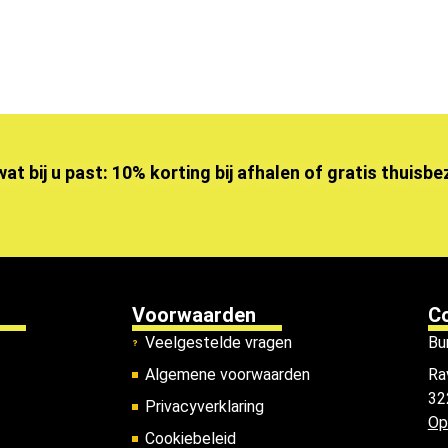
wat bij u past: 10% korting bij afhalen of gratis thuisb
Voorwaarden
C
Veelgestelde vragen
Bu
Algemene voorwaarden
Ra
32
Privacyverklaring
Op
Cookiebeleid