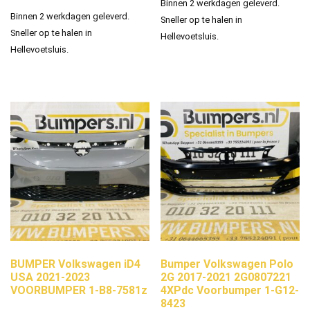
Binnen 2 werkdagen geleverd.
Binnen 2 werkdagen geleverd.
Sneller op te halen in
Sneller op te halen in
Hellevoetsluis.
Hellevoetsluis.
BUMPER Volkswagen iD4
Bumper Volkswagen Polo
USA 2021-2023
2G 2017-2021 2G0807221
VOORBUMPER 1-B8-7581z
4XPdc Voorbumper 1-G12-
8423