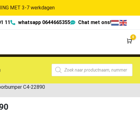
NG MET 3-7 werkdagen
01 11
whatsapp 0644665355
Chat met ons!
0
Wi
g
oorbumper C4-22890
90