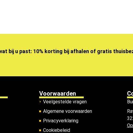
wat bij u past: 10% korting bij afhalen of gratis thuisb
Voorwaarden
C
Veelgestelde vragen
Bu
Algemene voorwaarden
Ra
32
Privacyverklaring
Op
Cookiebeleid