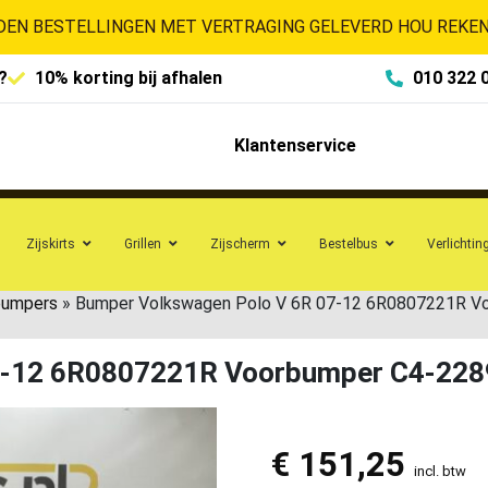
EN BESTELLINGEN MET VERTRAGING GELEVERD HOU REKENI
?
10% korting bij afhalen
010 322 
Klantenservice
Zijskirts
Grillen
Zijscherm
Bestelbus
Verlichtin
bumpers
»
Bumper Volkswagen Polo V 6R 07-12 6R0807221R V
7-12 6R0807221R Voorbumper C4-228
€
151,25
incl. btw