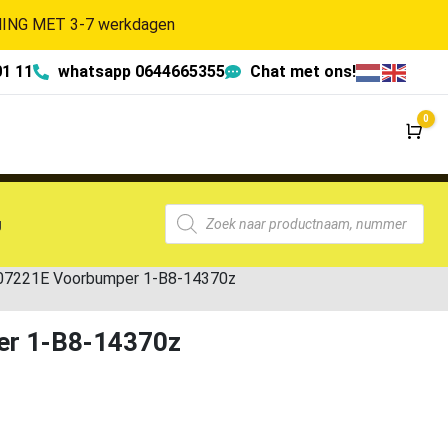
NG MET 3-7 werkdagen
01 11
whatsapp 0644665355
Chat met ons!
0
Wi
g
807221E Voorbumper 1-B8-14370z
er 1-B8-14370z