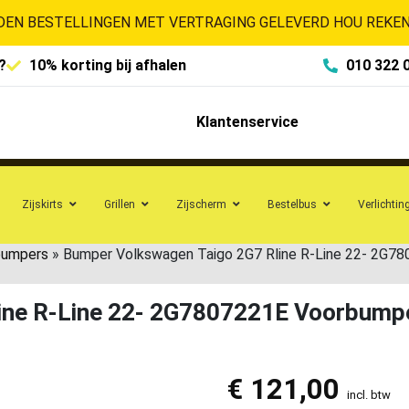
EN BESTELLINGEN MET VERTRAGING GELEVERD HOU REKENI
?
10% korting bij afhalen
010 322 
Klantenservice
Zijskirts
Grillen
Zijscherm
Bestelbus
Verlichtin
bumpers
»
Bumper Volkswagen Taigo 2G7 Rline R-Line 22- 2G7
ine R-Line 22- 2G7807221E Voorbump
€
121,00
incl. btw