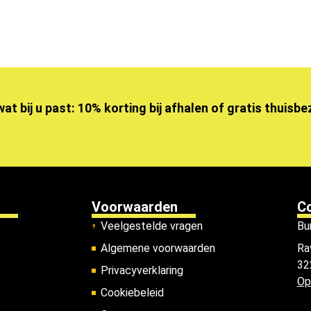
wat bij u past: 10% korting bij afhalen of gratis thuisb
Voorwaarden
C
Veelgestelde vragen
Bu
Algemene voorwaarden
Ra
32
Privacyverklaring
Op
Cookiebeleid