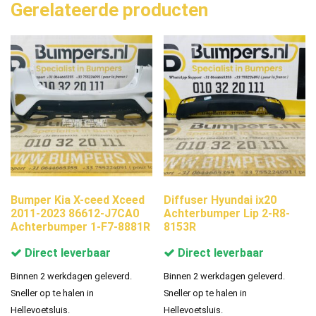
Gerelateerde producten
Bumper Kia X-ceed Xceed
Diffuser Hyundai ix20
2011-2023 86612-J7CA0
Achterbumper Lip 2-R8-
Achterbumper 1-F7-8881R
8153R
Direct leverbaar
Direct leverbaar
Binnen 2 werkdagen geleverd.
Binnen 2 werkdagen geleverd.
Sneller op te halen in
Sneller op te halen in
Hellevoetsluis.
Hellevoetsluis.