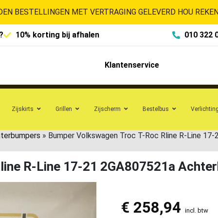
EN BESTELLINGEN MET VERTRAGING GELEVERD HOU REKENI
?
10% korting bij afhalen
010 322 
Klantenservice
Zijskirts
Grillen
Zijscherm
Bestelbus
Verlichtin
hterbumpers
»
Bumper Volkswagen Troc T-Roc Rline R-Line 17
line R-Line 17-21 2GA807521a Achte
€
258,94
incl. btw