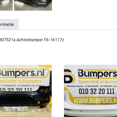
ormatie
A807521a Achterbumper F6-16117z