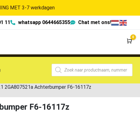
NG MET 3-7 werkdagen
01 11
whatsapp 0644665355
Chat met ons!
0
Wi
g
-21 2GA807521a Achterbumper F6-16117z
rbumper F6-16117z