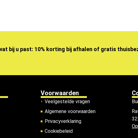
wat bij u past: 10% korting bij afhalen of gratis thuisb
Voorwaarden
C
Veelgestelde vragen
Bu
Algemene voorwaarden
Ra
32
Privacyverklaring
Op
Cookiebeleid