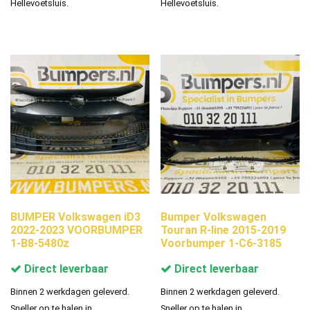
Hellevoetsluis.
Hellevoetsluis.
BUMPER Volkswagen iD3
Bumper Volkswagen
2022-2023 VOORBUMPER
Touran R-line 2015-2019
1-B8-5480z
Voorbumper 1-C6-3185
Direct leverbaar
Direct leverbaar
Binnen 2 werkdagen geleverd.
Binnen 2 werkdagen geleverd.
Sneller op te halen in
Sneller op te halen in