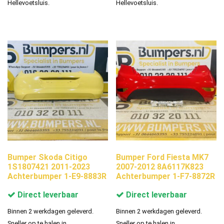
Hellevoetsluis.
Hellevoetsluis.
Bumper Skoda Citigo
Bumper Ford Fiesta MK7
1S1807421 2011-2023
2007-2012 8A6117K823
Achterbumper 1-E9-8883R
Achterbumper 1-F7-8872R
Direct leverbaar
Direct leverbaar
Binnen 2 werkdagen geleverd.
Binnen 2 werkdagen geleverd.
Sneller op te halen in
Sneller op te halen in