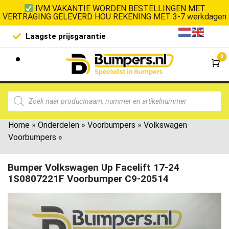
IVM VAKANTIE WORDEN BESTELLINGEN MET
VERTRAGING GELEVERD HOU REKENING MET 3-7 werkdagen
Laagste prijsgarantie
De goedko
0
Wi
Home
»
Onderdelen
»
Voorbumpers
»
Volkswagen
Voorbumpers
»
Bumper Volkswagen Up Facelift 17-24
1S0807221F Voorbumper C9-20514