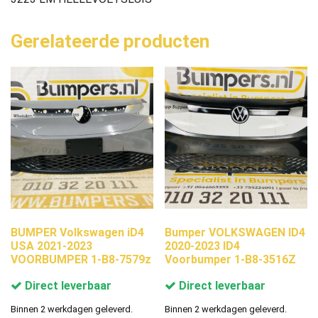
Gerelateerde producten
BUMPER Volkswagen iD4
Bumper VOLKSWAGEN ID4
USA 2021-2023
2020-2023 ID4
VOORBUMPER 1-B8-7579z
Voorbumper 1-B8-3516Z
Direct leverbaar
Direct leverbaar
Binnen 2 werkdagen geleverd.
Binnen 2 werkdagen geleverd.