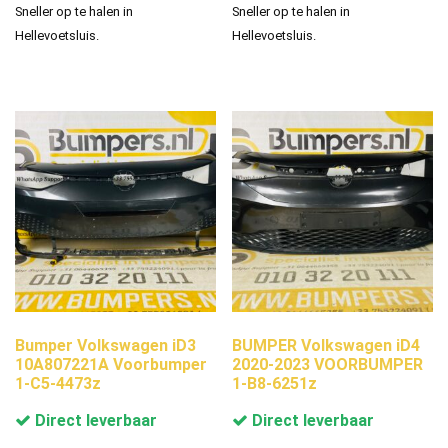
Sneller op te halen in
Sneller op te halen in
Hellevoetsluis.
Hellevoetsluis.
Bumper Volkswagen iD3
BUMPER Volkswagen iD4
10A807221A Voorbumper
2020-2023 VOORBUMPER
1-C5-4473z
1-B8-6251z
Direct leverbaar
Direct leverbaar