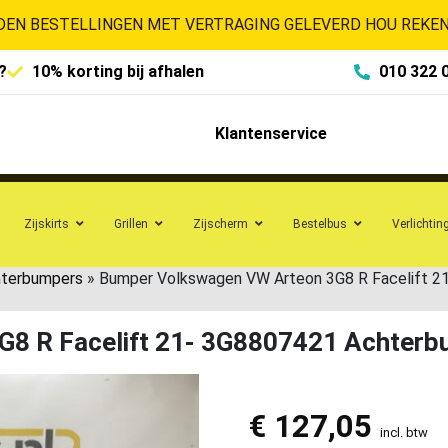
EN BESTELLINGEN MET VERTRAGING GELEVERD HOU REKENI
?
10% korting bij afhalen
010 322 
Klantenservice
Zijskirts
Grillen
Zijscherm
Bestelbus
Verlichtin
hterbumpers
»
Bumper Volkswagen VW Arteon 3G8 R Facelift 
G8 R Facelift 21- 3G8807421 Achter
€
127,05
incl. btw