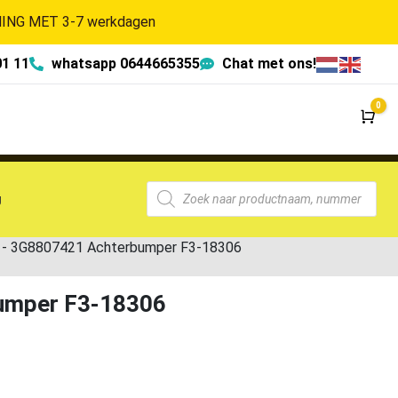
NG MET 3-7 werkdagen
01 11
whatsapp 0644665355
Chat met ons!
0
Wi
g
21- 3G8807421 Achterbumper F3-18306
bumper F3-18306