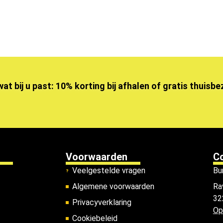
wat bij u past: 10% korting bij afhalen of gratis thuisb
Voorwaarden
C
Veelgestelde vragen
Bu
Algemene voorwaarden
Ra
32
Privacyverklaring
Op
Cookiebeleid