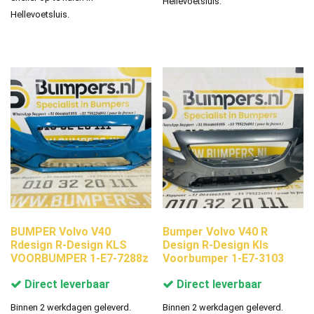
Hellevoetsluis.
Hellevoetsluis.
BUMPER Volvo V40
Bumper Volvo V40 R
Rdesign R-Design KLS
Design R-Design Kls
VOORBUMPER 1-E7-7288z
Voorbumper 1-E7-3103
Direct leverbaar
Direct leverbaar
Binnen 2 werkdagen geleverd.
Binnen 2 werkdagen geleverd.