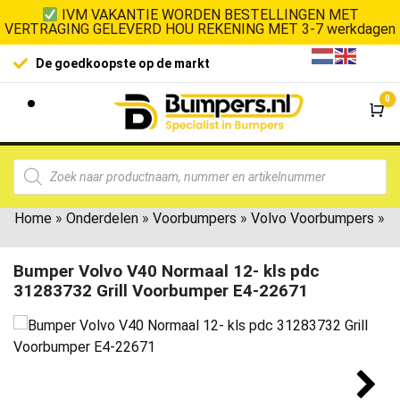
IVM VAKANTIE WORDEN BESTELLINGEN MET
VERTRAGING GELEVERD HOU REKENING MET 3-7 werkdagen
100% klanttevredenhe
koopste op de markt
0
Wi
Home
»
Onderdelen
»
Voorbumpers
»
Volvo Voorbumpers
»
Bumper Volvo V40 Normaal 12- kls pdc
31283732 Grill Voorbumper E4-22671