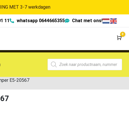
NG MET 3-7 werkdagen
01 11
whatsapp 0644665355
Chat met ons!
0
Wi
g
mper E5-20567
567