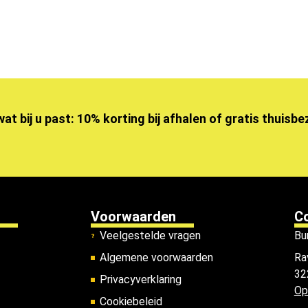
wat bij u past: 10% korting bij afhalen of gratis thuisb
Voorwaarden
C
Veelgestelde vragen
Bu
Algemene voorwaarden
Ra
32
Privacyverklaring
Op
Cookiebeleid