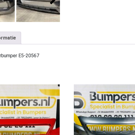
ormatie
orbumper E5-20567