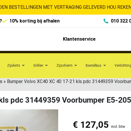
EN BESTELLINGEN MET VERTRAGING GELEVERD HOU REKENI
?
10% korting bij afhalen
010 322 
Klantenservice
Zijskirts
Grillen
Zijscherm
Bestelbus
Verlichtin
s
»
Bumper Volvo XC40 XC 40 17-21 kls pdc 31449359 Voorbu
 kls pdc 31449359 Voorbumper E5-20
€
127,05
incl. btw