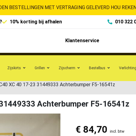
EN BESTELLINGEN MET VERTRAGING GELEVERD HOU REKENI
?
10% korting bij afhalen
010 322 
Klantenservice
Zijskirts
Grillen
Zijscherm
Bestelbus
Verlichtin
C40 XC 40 17-23 31449333 Achterbumper F5-16541z
 31449333 Achterbumper F5-16541z
€
84,70
incl. btw