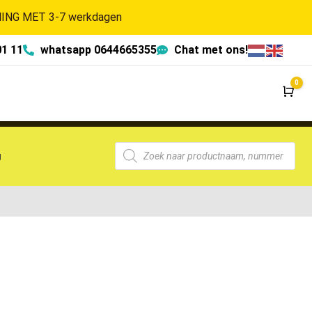
NG MET 3-7 werkdagen
01 11
whatsapp 0644665355
Chat met ons!
0
Wi
g