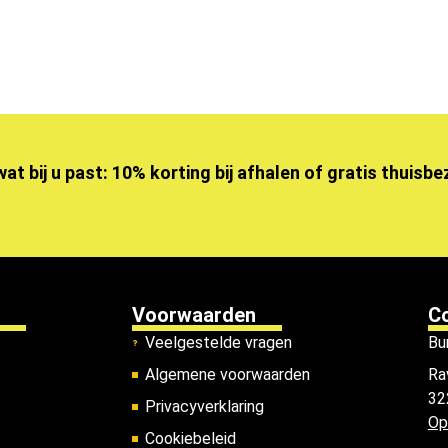
wat bij u past: 10% korting bij afhalen of gratis thuisb
Voorwaarden
C
Veelgestelde vragen
Bu
Algemene voorwaarden
Ra
32
Privacyverklaring
Op
Cookiebeleid