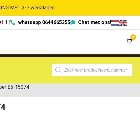
NG MET 3-7 werkdagen
01 11
whatsapp 0644665355
Chat met ons!
0
Wi
g
mper E5-15074
74