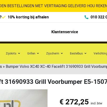
EN BESTELLINGEN MET VERTRAGING GELEVERD HOU REKENI
?
10% korting bij afhalen
010 322 
Klantenservice
Zijskirts
Grillen
Zijscherm
Bestelbus
Verlichtin
s
»
Bumper Volvo XC40 XC-40 Facelift 31690933 Grill Voorbu
ft 31690933 Grill Voorbumper E5-150
€
272,25
incl. btw