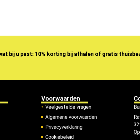
wat bij u past: 10% korting bij afhalen of gratis thuisb
Voorwaarden
C
Veelgestelde vragen
Bu
Algemene voorwaarden
Ra
32
Privacyverklaring
Op
Cookiebeleid