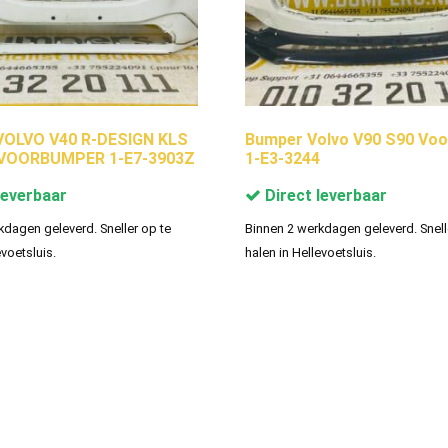
OLVO V40 R-DESIGN KLS
Bumper Volvo V90 S90 Vo
VOORBUMPER 1-E7-3903Z
1-E3-3244
leverbaar
Direct leverbaar
kdagen geleverd. Sneller op te
Binnen 2 werkdagen geleverd. Snell
evoetsluis.
halen in Hellevoetsluis.