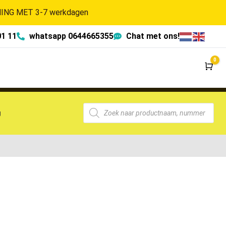
NG MET 3-7 werkdagen
01 11
whatsapp 0644665355
Chat met ons!
0
Wi
g