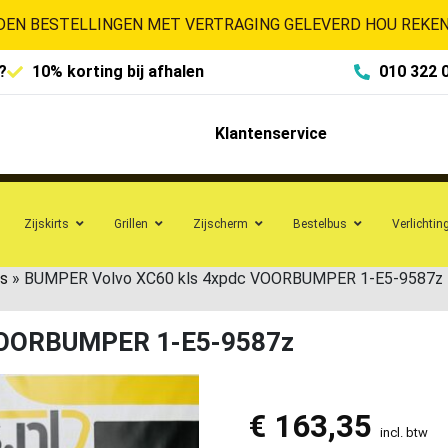
EN BESTELLINGEN MET VERTRAGING GELEVERD HOU REKENI
?
10% korting bij afhalen
010 322 
Klantenservice
Zijskirts
Grillen
Zijscherm
Bestelbus
Verlichtin
s
»
BUMPER Volvo XC60 kls 4xpdc VOORBUMPER 1-E5-9587z
VOORBUMPER 1-E5-9587z
€
163,35
incl. btw