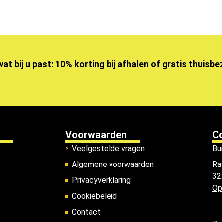
wat bij u past: 10% korting bij afhalen of gratis thuisb
Voorwaarden
C
Veelgestelde vragen
Bu
Algemene voorwaarden
Ra
32
Privacyverklaring
Op
Cookiebeleid
Contact