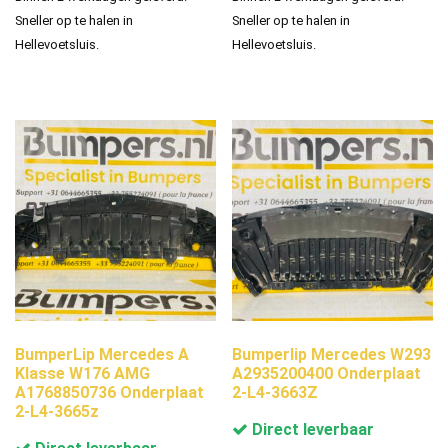
Sneller op te halen in
Sneller op te halen in
Hellevoetsluis.
Hellevoetsluis.
BumperLip Mercedes A
Bumperlip Mercedes W293
Klasse W176 AMG
A2935200400 Onderplaat
A1768850736 Onderplaat
2-L4-3663Z
2-L4-3665z
Direct leverbaar