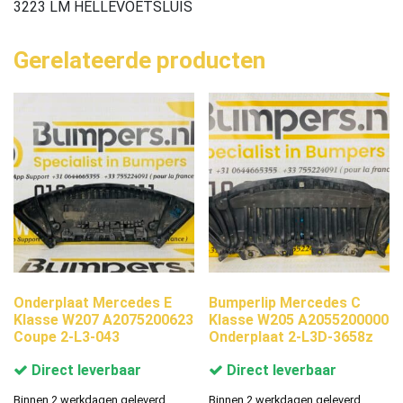
3223 LM HELLEVOETSLUIS
Gerelateerde producten
Onderplaat Mercedes E
Bumperlip Mercedes C
Klasse W207 A2075200623
Klasse W205 A2055200000
Coupe 2-L3-043
Onderplaat 2-L3D-3658z
Direct leverbaar
Direct leverbaar
Binnen 2 werkdagen geleverd.
Binnen 2 werkdagen geleverd.