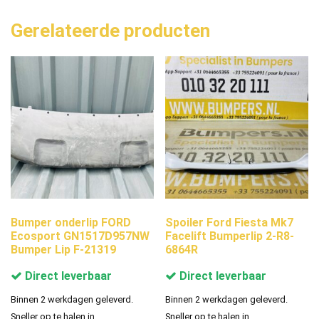
Gerelateerde producten
Bumper onderlip FORD
Spoiler Ford Fiesta Mk7
Ecosport GN1517D957NW
Facelift Bumperlip 2-R8-
Bumper Lip F-21319
6864R
Direct leverbaar
Direct leverbaar
Binnen 2 werkdagen geleverd.
Binnen 2 werkdagen geleverd.
Sneller op te halen in
Sneller op te halen in