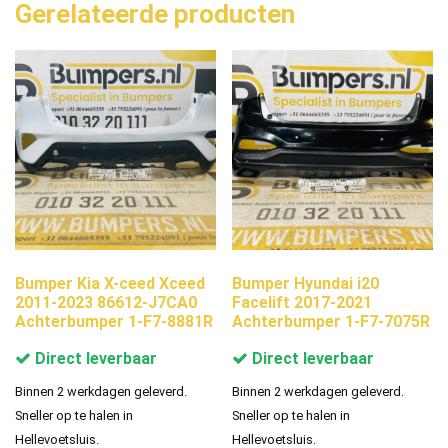
Gerelateerde producten
Bumper Kia X-ceed Xceed
Bumper Hyundai i20
2011-2023 86612-J7CA0
Facelift 2017-2021
Achterbumper 1-F7-8881R
Achterbumper 1-F7-7075R
Direct leverbaar
Direct leverbaar
Binnen 2 werkdagen geleverd.
Binnen 2 werkdagen geleverd.
Sneller op te halen in
Sneller op te halen in
Hellevoetsluis.
Hellevoetsluis.