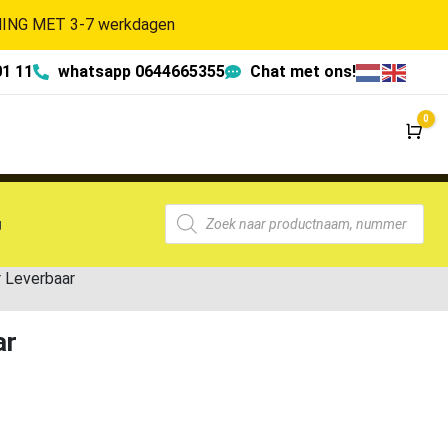
NG MET 3-7 werkdagen
01 11
whatsapp 0644665355
Chat met ons!
0
Wi
g
 Leverbaar
ar