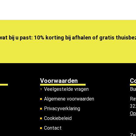
wat bij u past: 10% korting bij afhalen of gratis thuisb
Voorwaarden
C
Veelgestelde vragen
Bu
Algemene voorwaarden
Ra
32
Privacyverklaring
Op
Cookiebeleid
Contact
Za