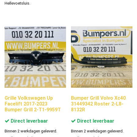
Hellevoetsluis.
Grille Volkswagen Up
Bumper Grill Volvo Xc40
Facelift 2017-2023
31449342 Roster 2-L8-
Bumper Grill 2-T1-9959T
8132R
Direct leverbaar
Direct leverbaar
Binnen 2 werkdagen geleverd.
Binnen 2 werkdagen geleverd.