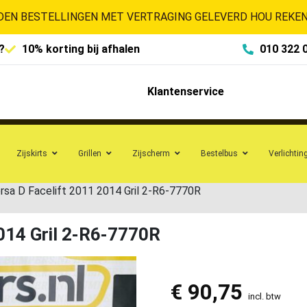
EN BESTELLINGEN MET VERTRAGING GELEVERD HOU REKENI
?
10% korting bij afhalen
010 322 
Klantenservice
Zijskirts
Grillen
Zijscherm
Bestelbus
Verlichtin
Corsa D Facelift 2011 2014 Gril 2-R6-7770R
2014 Gril 2-R6-7770R
€
90,75
incl. btw