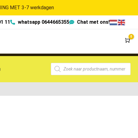
NG MET 3-7 werkdagen
01 11
whatsapp 0644665355
Chat met ons!
0
Wi
g