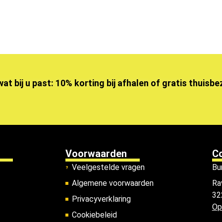
wat bij u past: 10% korting bij afhalen of gratis thuisb
Voorwaarden
C
Veelgestelde vragen
Bu
Algemene voorwaarden
Ra
32
Privacyverklaring
Op
Cookiebeleid