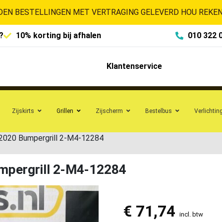
EN BESTELLINGEN MET VERTRAGING GELEVERD HOU REKENI
?
10% korting bij afhalen
010 322 
Klantenservice
Zijskirts
Grillen
Zijscherm
Bestelbus
Verlichtin
-2020 Bumpergrill 2-M4-12284
mpergrill 2-M4-12284
€
71,74
incl. btw