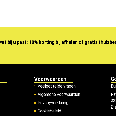
wat bij u past: 10% korting bij afhalen of gratis thuisb
Voorwaarden
C
Veelgestelde vragen
Bu
Algemene voorwaarden
Ra
32
Privacyverklaring
Op
Cookiebeleid