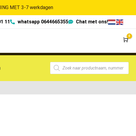
NG MET 3-7 werkdagen
01 11
whatsapp 0644665355
Chat met ons!
0
Wi
g