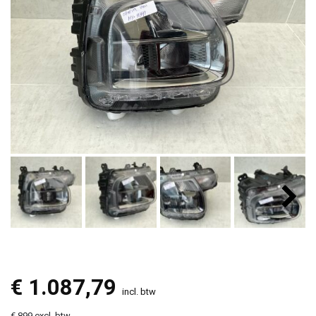
€
1.087,79
incl. btw
€ 899 excl. btw