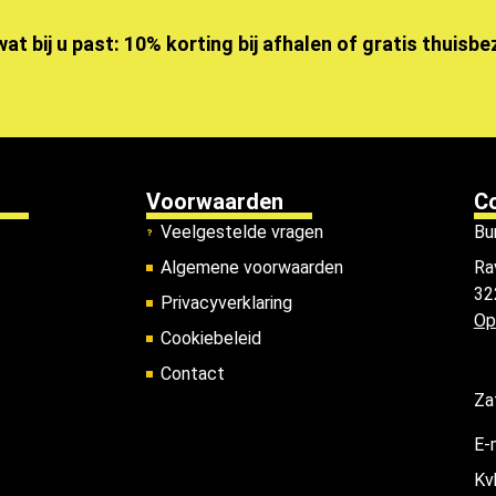
wat bij u past: 10% korting bij afhalen of gratis thuisb
Voorwaarden
C
Veelgestelde vragen
Bu
Algemene voorwaarden
Ra
32
Privacyverklaring
Op
Cookiebeleid
Contact
Za
E-
Kv