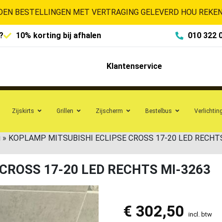
EN BESTELLINGEN MET VERTRAGING GELEVERD HOU REKENI
?
10% korting bij afhalen
010 322 
Klantenservice
Zijskirts
Grillen
Zijscherm
Bestelbus
Verlichtin
g
»
KOPLAMP MITSUBISHI ECLIPSE CROSS 17-20 LED RECHT
CROSS 17-20 LED RECHTS MI-3263
€
302,50
incl. btw