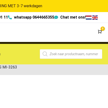
NG MET 3-7 werkdagen
01 11
whatsapp 0644665355
Chat met ons!
0
Wi
g
S MI-3263