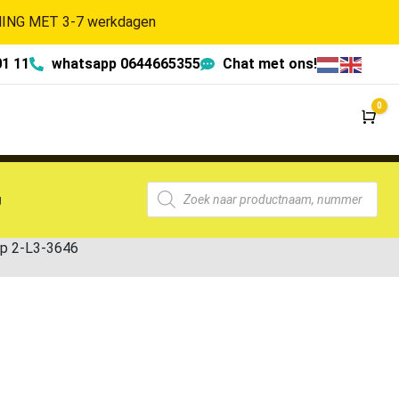
NG MET 3-7 werkdagen
01 11
whatsapp 0644665355
Chat met ons!
0
Wi
g
p 2-L3-3646