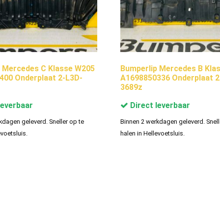
 Mercedes C Klasse W205
Bumperlip Mercedes B Kla
00 Onderplaat 2-L3D-
A1698850336 Onderplaat 2
3689z
leverbaar
Direct leverbaar
kdagen geleverd. Sneller op te
Binnen 2 werkdagen geleverd. Snell
evoetsluis.
halen in Hellevoetsluis.