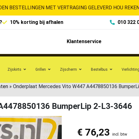
EN BESTELLINGEN MET VERTRAGING GELEVERD HOU REKENI
?
10% korting bij afhalen
010 322 
Klantenservice
Zijskirts
Grillen
Zijscherm
Bestelbus
Verlichtin
aten
»
Onderplaat Mercedes Vito W447 A4478850136 BumperLi
 A4478850136 BumperLip 2-L3-3646
€
76,23
incl. btw