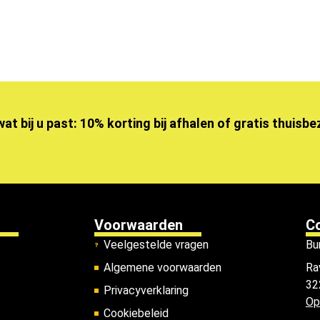
wat bij u past: 10% korting bij afhalen of gratis thuisb
Voorwaarden
C
Veelgestelde vragen
Bu
Algemene voorwaarden
Ra
32
Privacyverklaring
Op
Cookiebeleid