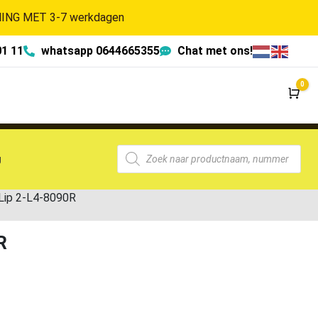
NG MET 3-7 werkdagen
01 11
whatsapp 0644665355
Chat met ons!
0
Wi
g
Lip 2-L4-8090R
R