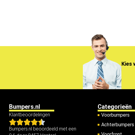
Kies 
Bumpers.nl
Categorieën
Klantbeoordelingen
Voorbumpers
Achterbumpers
Bumpers.nl beoordeeld met een
Voorfront