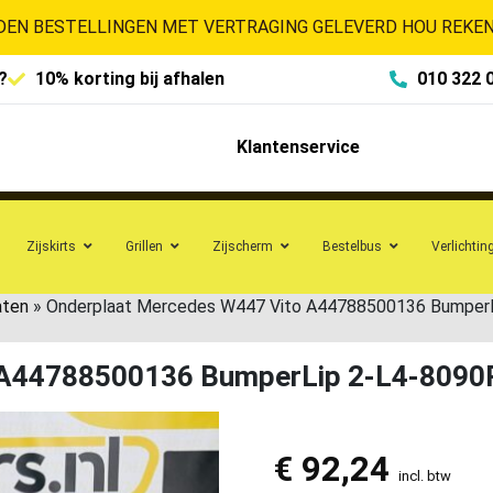
EN BESTELLINGEN MET VERTRAGING GELEVERD HOU REKENI
?
10% korting bij afhalen
010 322 
Klantenservice
Zijskirts
Grillen
Zijscherm
Bestelbus
Verlichtin
aten
»
Onderplaat Mercedes W447 Vito A44788500136 Bumper
 A44788500136 BumperLip 2-L4-8090
€
92,24
incl. btw