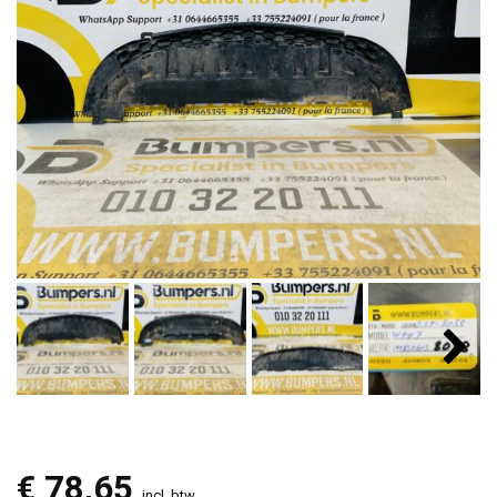
€
78,65
incl. btw