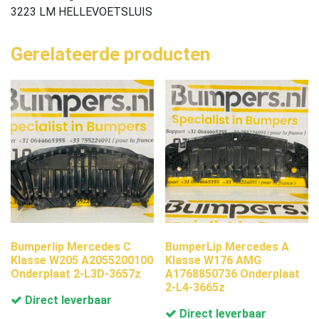
3223 LM HELLEVOETSLUIS
Gerelateerde producten
Bumperlip Mercedes C
BumperLip Mercedes A
Klasse W205 A2055200100
Klasse W176 AMG
Onderplaat 2-L3D-3657z
A1768850736 Onderplaat
2-L4-3665z
Direct leverbaar
Direct leverbaar