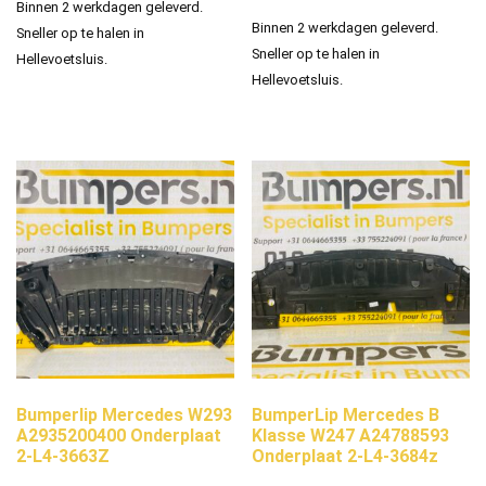
Binnen 2 werkdagen geleverd.
Binnen 2 werkdagen geleverd.
Sneller op te halen in
Sneller op te halen in
Hellevoetsluis.
Hellevoetsluis.
Bumperlip Mercedes W293
BumperLip Mercedes B
A2935200400 Onderplaat
Klasse W247 A24788593
2-L4-3663Z
Onderplaat 2-L4-3684z