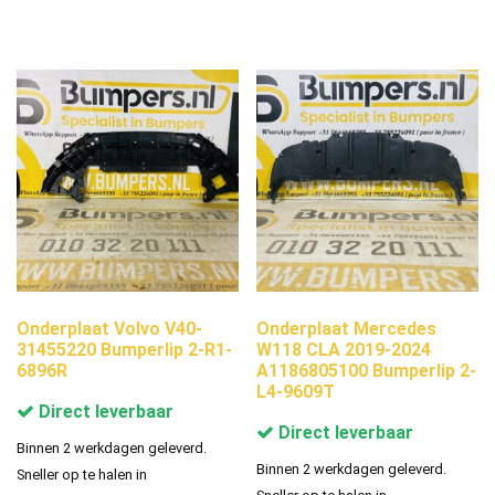
Onderplaat Volvo V40-
Onderplaat Mercedes
31455220 Bumperlip 2-R1-
W118 CLA 2019-2024
6896R
A1186805100 Bumperlip 2-
L4-9609T
Direct leverbaar
Direct leverbaar
Binnen 2 werkdagen geleverd.
Binnen 2 werkdagen geleverd.
Sneller op te halen in