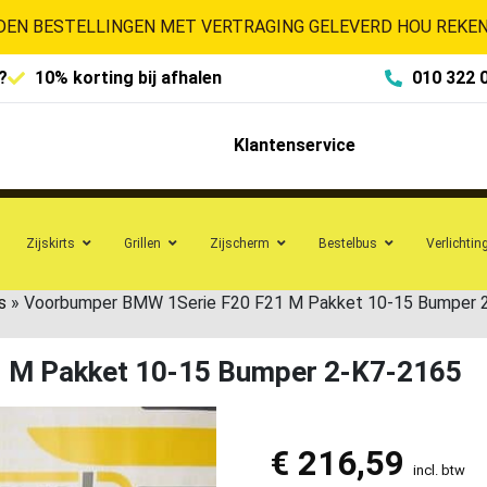
EN BESTELLINGEN MET VERTRAGING GELEVERD HOU REKENI
?
10% korting bij afhalen
010 322 
Klantenservice
Zijskirts
Grillen
Zijscherm
Bestelbus
Verlichtin
s
»
Voorbumper BMW 1Serie F20 F21 M Pakket 10-15 Bumper 
 M Pakket 10-15 Bumper 2-K7-2165
€
216,59
incl. btw