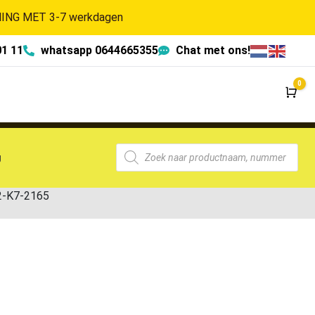
NG MET 3-7 werkdagen
01 11
whatsapp 0644665355
Chat met ons!
0
Wi
g
2-K7-2165