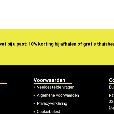
wat bij u past: 10% korting bij afhalen of gratis thuisb
Voorwaarden
C
Veelgestelde vragen
Bu
Algemene voorwaarden
Ra
32
Privacyverklaring
Op
Cookiebeleid