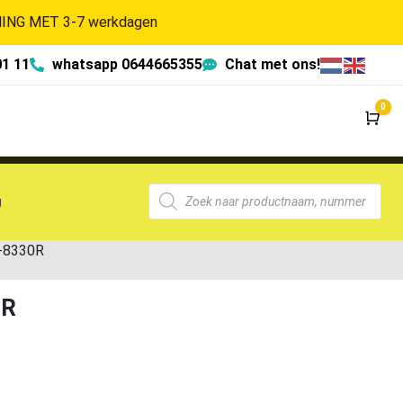
NG MET 3-7 werkdagen
01 11
whatsapp 0644665355
Chat met ons!
0
Wi
g
1-8330R
0R