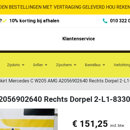
EN BESTELLINGEN MET VERTRAGING GELEVERD HOU REKENI
?
10% korting bij afhalen
010 322 
Klantenservice
Zijskirts
Grillen
Zijscherm
Bestelbus
Verlichtin
jskirt Mercedes C W205 AMG A2056902640 Rechts Dorpel 2-L
A2056902640 Rechts Dorpel 2-L1-833
€
151,25
incl. btw