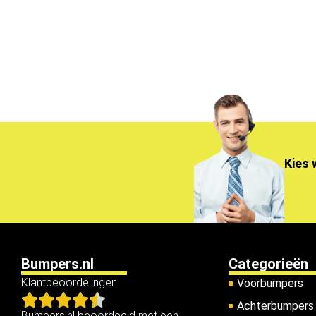
Kies 
Bumpers.nl
Categorieën
Klantbeoordelingen
Voorbumpers
Achterbumpers
Bumpers.nl beoordeeld met een