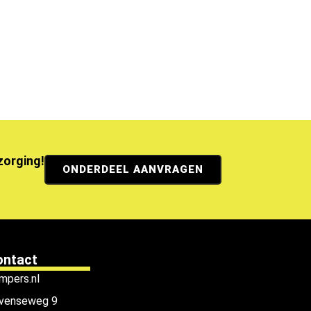
ezorging!
ONDERDEEL AANVRAGEN
ontact
mpers.nl
venseweg 9