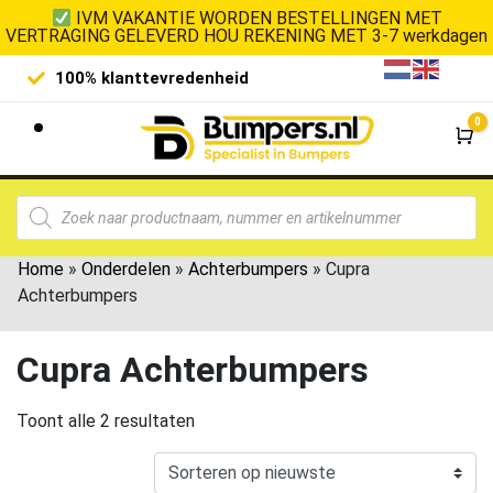
IVM VAKANTIE WORDEN BESTELLINGEN MET
VERTRAGING GELEVERD HOU REKENING MET 3-7 werkdagen
100% klanttevredenheid
Laagste 
0
Wi
Home
»
Onderdelen
»
Achterbumpers
»
Cupra
Achterbumpers
Cupra Achterbumpers
Toont alle 2 resultaten