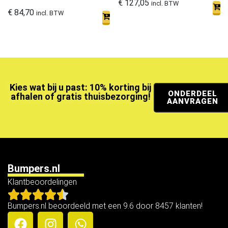
€
127,05
incl. BTW
€
84,70
incl. BTW
Kies wat bij u past: 10% korting bij
ONDERDEEL
afhalen of gratis thuisbezorging!
AANVRAGEN
Bumpers.nl
Klantbeoordelingen
Bumpers.nl beoordeeld met een 9.6 door 8457 klanten!