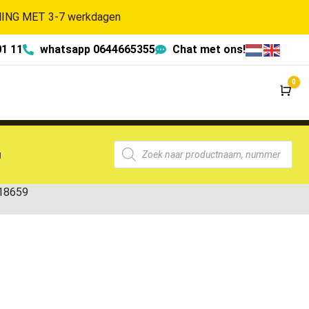
NG MET 3-7 werkdagen
01 11
whatsapp 0644665355
Chat met ons!
0
Wi
g
-18659