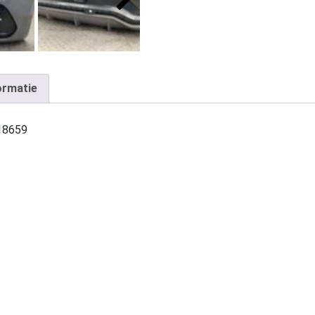
ormatie
18659