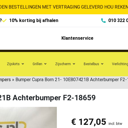
EN BESTELLINGEN MET VERTRAGING GELEVERD HOU REKENI
?
10% korting bij afhalen
010 322 
Klantenservice
Zijskirts
Grillen
Zijscherm
Bestelbus
Verlichtin
mpers
»
Bumper Cupra Born 21- 10E807421B Achterbumper F2
21B Achterbumper F2-18659
€
127,05
incl. btw