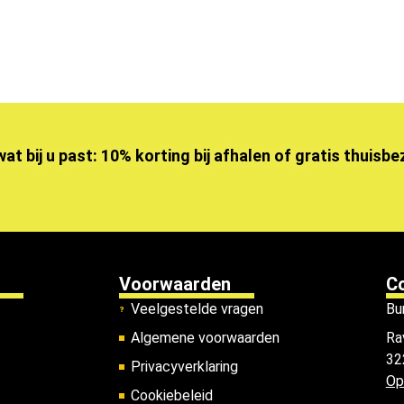
wat bij u past: 10% korting bij afhalen of gratis thuisb
Voorwaarden
C
Veelgestelde vragen
Bu
Algemene voorwaarden
Ra
32
Privacyverklaring
Op
Cookiebeleid