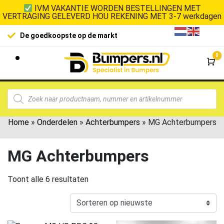
IVM VAKANTIE WORDEN BESTELLINGEN MET
VERTRAGING GELEVERD HOU REKENING MET 3-7 werkdagen
De goedkoopste op de markt
0
Wi
Home
»
Onderdelen
»
Achterbumpers
»
MG Achterbumpers
MG Achterbumpers
Toont alle 6 resultaten