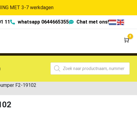
NG MET 3-7 werkdagen
01 11
whatsapp 0644665355
Chat met ons!
0
Wi
g
bumper F2-19102
102