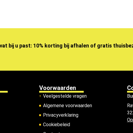
wat bij u past: 10% korting bij afhalen of gratis thuisb
Voorwaarden
C
Veelgestelde vragen
Bu
Algemene voorwaarden
Ra
32
Privacyverklaring
Op
Cookiebeleid