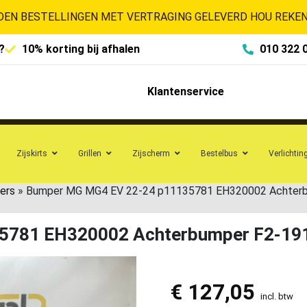
EN BESTELLINGEN MET VERTRAGING GELEVERD HOU REKENI
?
10% korting bij afhalen
010 322 
Klantenservice
Zijskirts
Grillen
Zijscherm
Bestelbus
Verlichtin
ers
»
Bumper MG MG4 EV 22-24 p11135781 EH320002 Achter
5781 EH320002 Achterbumper F2-19
€
127,05
incl. btw