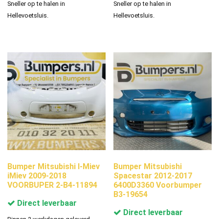
Sneller op te halen in
Sneller op te halen in
Hellevoetsluis.
Hellevoetsluis.
Bumper Mitsubishi I-Miev
Bumper Mitsubishi
iMiev 2009-2018
Spacestar 2012-2017
VOORBUPER 2-B4-11894
6400D3360 Voorbumper
B3-19654
Direct leverbaar
Direct leverbaar