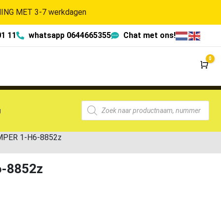
NG MET 3-7 werkdagen
01 11
whatsapp 0644665355
Chat met ons!
0
Wi
g
MPER 1-H6-8852z
6-8852z