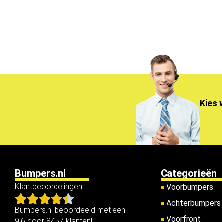
Kies 
Bumpers.nl
Categorieën
Klantbeoordelingen
Voorbumpers
Achterbumpers
Bumpers.nl beoordeeld met een
Voorfront
9.6 door 8457 klanten!