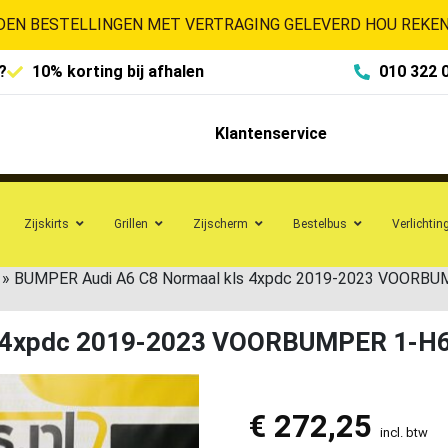
EN BESTELLINGEN MET VERTRAGING GELEVERD HOU REKENI
?
10% korting bij afhalen
010 322 
Klantenservice
Zijskirts
Grillen
Zijscherm
Bestelbus
Verlichtin
»
BUMPER Audi A6 C8 Normaal kls 4xpdc 2019-2023 VOORBU
s 4xpdc 2019-2023 VOORBUMPER 1-H
€
272,25
incl. btw