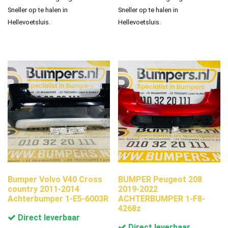
Sneller op te halen in
Sneller op te halen in
Hellevoetsluis.
Hellevoetsluis.
Bumper Volvo V40 Cross
BUMPER Peugeot 208
country 2011-2014
2019-2022
Achterbumper 1-E5-6003R
ACHTERBUMPER 1-F8-
4268z
Direct leverbaar
Direct leverbaar