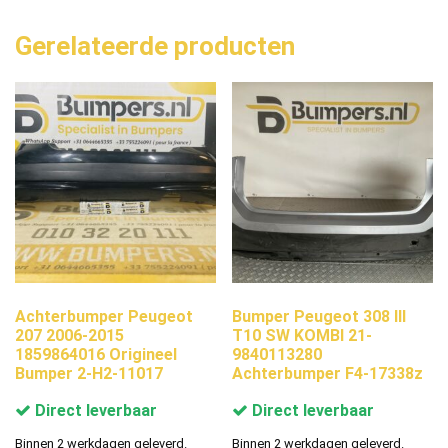
Gerelateerde producten
Achterbumper Peugeot
Bumper Peugeot 308 III
207 2006-2015
T10 SW KOMBI 21-
1859864016 Origineel
9840113280
Bumper 2-H2-11017
Achterbumper F4-17338z
Direct leverbaar
Direct leverbaar
Binnen 2 werkdagen geleverd.
Binnen 2 werkdagen geleverd.