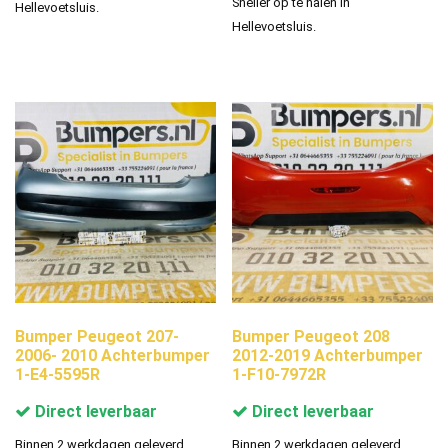
Sneller op te halen in
Hellevoetsluis.
Hellevoetsluis.
Bumper Peugeot 207-
Bumper Peugeot 208
2006- 2010 Achterbumper
2012-2019 Achterbumper
1-E4-5595R
1-F10-7972R
Direct leverbaar
Direct leverbaar
Binnen 2 werkdagen geleverd.
Binnen 2 werkdagen geleverd.